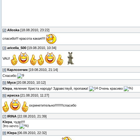
[
2
]
Alloska
[18.08.2010, 23:22]
спасибо!!! красота какая!!!!
[
3
]
aricella_500
[19.08.2010, 10:34]
VAU!
[
4
]
Карлсончик
[19.08.2010, 21:14]
Спасибо
[
5
]
Муся
[20.08.2010, 10:12]
Klepa
, явление Христа народу! Здравствуй, пропажа!
Очень красиво
[
6
]
ириска
[21.08.2010, 11:27]
охринетительно!!!!!!!!!спасибо
[
7
]
IRINA
[22.08.2010, 21:39]
Klepa
, чудо!!!!
Это нечто
[
8
]
Klepa
[06.09.2010, 22:32]