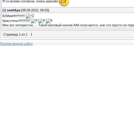
Я со всеми согласна, очень красиво
[
9
]
svetlAya
[08.09.2010, 09:53]
БЛИииН!!!!!!!!!!!
Красотень!!!!!!!!!!!!!
Мне вот интерестно....: Такой матовый кончик КАК получается, или это просто не пе
Страница
1
из
1
1
Полная версия сайта