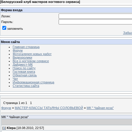
[
Белорусский клуб мастеров ногтевого сервиса
]
Форма входа
Логин:
Пароль:
запомнить
Забыл
Меню сайта
Главная страница
Форум
Фотогалерея новых работ
Видеоролики
Все о ногтевом сервисе
Дайджест-МК
Поиск по сайту
Гостевая книга
Обратная связь
Чат
Информационная страница
Статистика сайта
Страница
1
из
1
1
Форум
»
МАСТЕР-КЛАССЫ ТАТЬЯНЫ СОЛОВЬЕВОЙ
»
МК " Чайная роза"
МК " Чайная роза"
[
1
]
Klepa
[18.08.2010, 22:57]